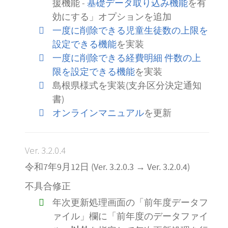
援機能 -
基礎データ取り込み機能
を有
効にする」オプションを追加
一度に削除できる児童生徒数の上限を
設定できる機能
を実装
一度に削除できる経費明細 件数の上
限を設定できる機能
を実装
島根県様式を実装(支弁区分決定通知
書)
オンラインマニュアル
を更新
Ver. 3.2.0.4
令和7年9月12日 (Ver. 3.2.0.3 → Ver. 3.2.0.4)
不具合修正
年次更新処理画面の「前年度データフ
ァイル」欄に「前年度のデータファイ