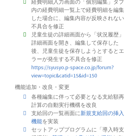
経費明細入力画面の「個別編集」タブ
内の経費明細一覧上で経費明細を編集
した場合に、編集内容が反映されない
不具合を修正
児童生徒の詳細画面から「状況履歴」
詳細画面を開き、編集して保存した
後、児童生徒を保存しようとするとエ
ラーが発生する不具合を修正
https://syusyo.p-space.co.jp/forum?
view=topic&catid=15&id=150
機能追加・改良・変更
各種編集に伴って必要となる支給額再
計算の自動実行機構を改良
支給回の一覧画面に
新規支給回の挿入
機能
を実装
セットアッププログラムに「導入時支