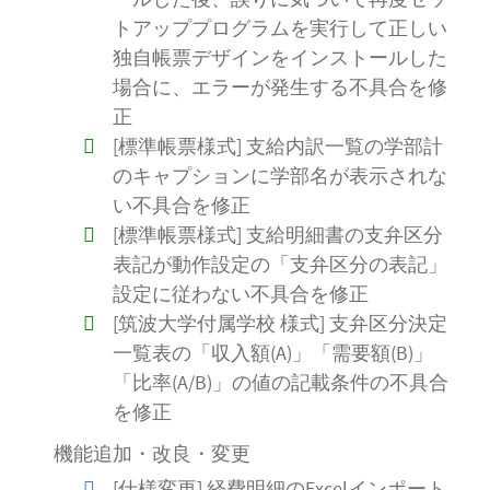
トアッププログラムを実行して正しい
独自帳票デザインをインストールした
場合に、エラーが発生する不具合を修
正
[標準帳票様式] 支給内訳一覧の学部計
のキャプションに学部名が表示されな
い不具合を修正
[標準帳票様式] 支給明細書の支弁区分
表記が動作設定の「支弁区分の表記」
設定に従わない不具合を修正
[筑波大学付属学校 様式] 支弁区分決定
一覧表の「収入額(A)」「需要額(B)」
「比率(A/B)」の値の記載条件の不具合
を修正
機能追加・改良・変更
[仕様変更] 経費明細のExcelインポート